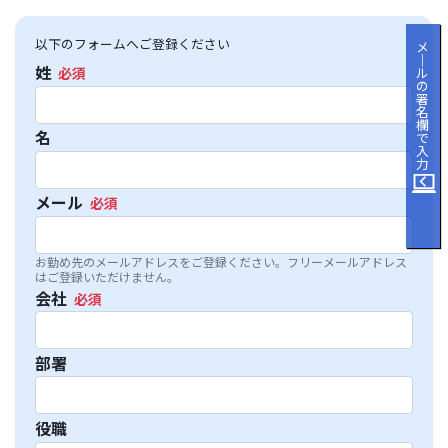
以下のフォームへご登録ください
メ
｜
姓
ル
の
署
名
欄
名
で
入
力
メール
お勤め先のメールアドレスをご登録ください。フリーメールアドレス
はご登録いただけません。
会社
部署
役職